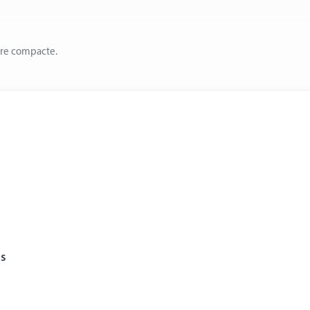
ère compacte.
is