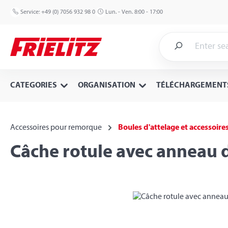
p to main content
Skip to search
Skip to main navigation
Service:
+49 (0) 7056 932 98 0
Lun. - Ven. 8:00 - 17:00
CATEGORIES
ORGANISATION
TÉLÉCHARGEMENT
Accessoires pour remorque
Boules d'attelage et accessoire
Câche rotule avec anneau d
Skip image gallery