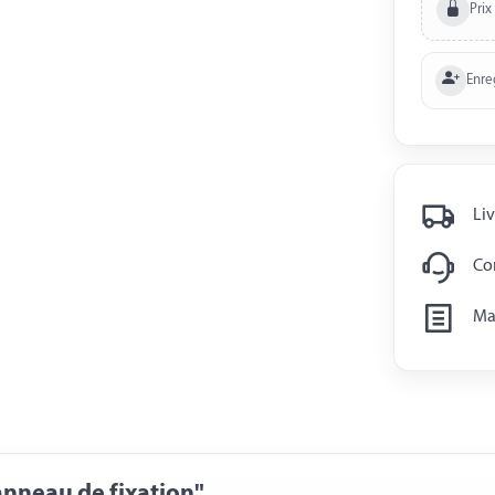
Prix
Enre
Liv
Con
Man
anneau de fixation"