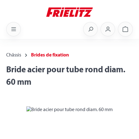
Skip to main content
Shoppi
Châssis
Brides de fixation
Bride acier pour tube rond diam.
60 mm
Skip image gallery