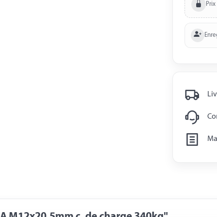
Prix
Enre
Liv
Con
Man
V4A M12x20,5mm c. de charge 340kg"