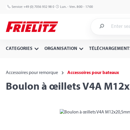
p to main content
Skip to search
Skip to main navigation
Service:
+49 (0) 7056 932 98 0
Lun. - Ven. 8:00 - 17:00
CATEGORIES
ORGANISATION
TÉLÉCHARGEMENT
Accessoires pour remorque
Accessoires pour bateaux
Boulon à œillets V4A M12
Skip image gallery