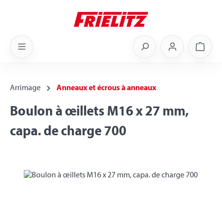
Skip to main content
Shoppi
Arrimage
Anneaux et écrous à anneaux
Boulon à œillets M16 x 27 mm,
capa. de charge 700
Skip image gallery