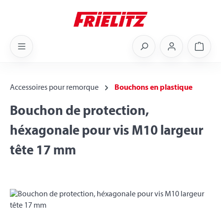
Skip to main content
Shoppi
Accessoires pour remorque
Bouchons en plastique
Bouchon de protection,
héxagonale pour vis M10 largeur
tête 17 mm
Skip image gallery