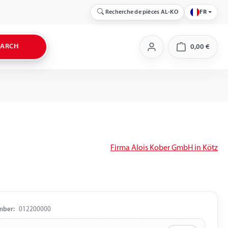
Recherche de pièces AL-KO
FR
EARCH
0,00 €
Shopping c
Firma Alois Kober GmbH in Kötz
mber:
012200000