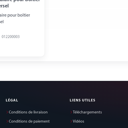
ersel
aire pour boîtier
el
012200003
LÉGAL
LIENS UTILES
Conditions de livraison
Téléchargements
Conditions de paiement
Vidéos