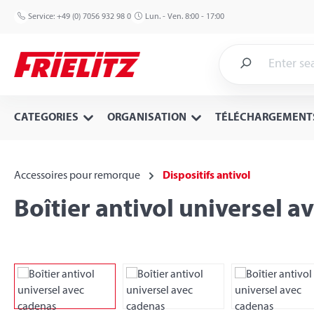
p to main content
Skip to search
Skip to main navigation
Service:
+49 (0) 7056 932 98 0
Lun. - Ven. 8:00 - 17:00
CATEGORIES
ORGANISATION
TÉLÉCHARGEMENT
Accessoires pour remorque
Dispositifs antivol
Boîtier antivol universel a
Skip image gallery