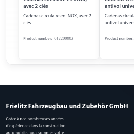
avec 2 clés
antivol univ
Cadenas circulaire en INOX, avec 2
Cadenas circul
clés
antivol univers
Product number:
012200002
Product number:
Frielitz Fahrzeugbau und Zubehör GmbH
Grâce à nos nombreuses années
d'expérience dans la construction
automobile, nous sommes votre