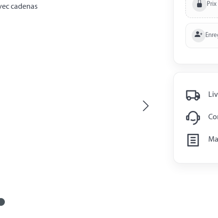
Prix
Enre
Liv
Con
Man