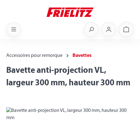
Skip to main content
Shoppi
Accessoires pour remorque
Bavettes
Bavette anti-projection VL,
largeur 300 mm, hauteur 300 mm
Skip image gallery