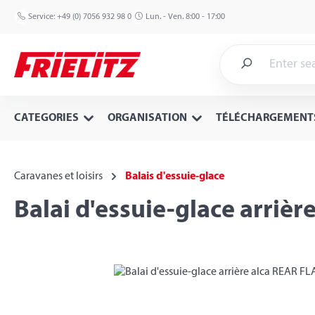
p to main content
Skip to search
Skip to main navigation
Service:
+49 (0) 7056 932 98 0
Lun. - Ven. 8:00 - 17:00
CATEGORIES
ORGANISATION
TÉLÉCHARGEMENT
Caravanes et loisirs
Balais d'essuie-glace
Balai d'essuie-glace arriè
Skip image gallery