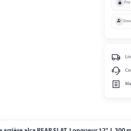
Prix
Enre
Liv
Con
Man
e arrière alca REAR FLAT, Longueur 12", L 300