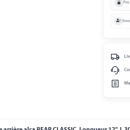
Prix
Enre
Liv
Con
Man
e arrière alca REAR CLASSIC, Longueur 12", L 