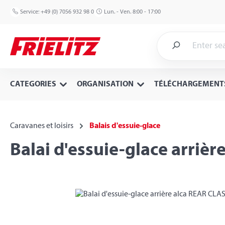
p to main content
Skip to search
Skip to main navigation
Service:
+49 (0) 7056 932 98 0
Lun. - Ven. 8:00 - 17:00
CATEGORIES
ORGANISATION
TÉLÉCHARGEMENT
Caravanes et loisirs
Balais d'essuie-glace
Balai d'essuie-glace arriè
Skip image gallery