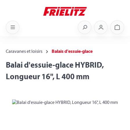
Skip to main content
Shoppi
Caravanes et loisirs
Balais d'essuie-glace
Balai d'essuie-glace HYBRID,
Longueur 16", L 400 mm
Skip image gallery