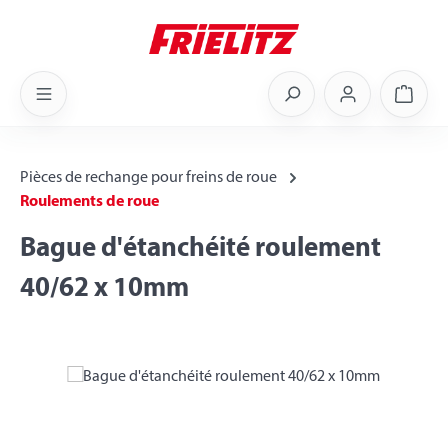
Skip to main content
Shoppi
Pièces de rechange pour freins de roue
Roulements de roue
Bague d'étanchéité roulement
40/62 x 10mm
Skip image gallery