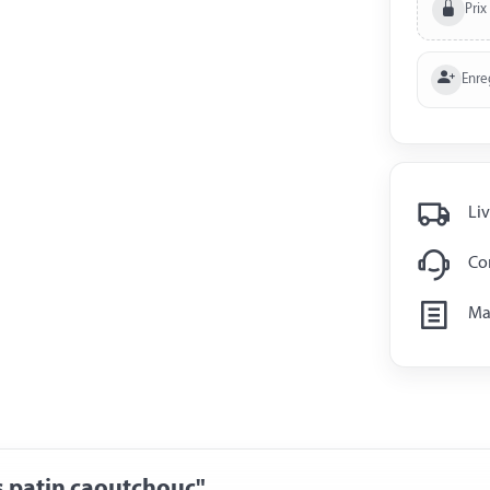
Prix
Enre
Liv
Con
Man
s patin caoutchouc"