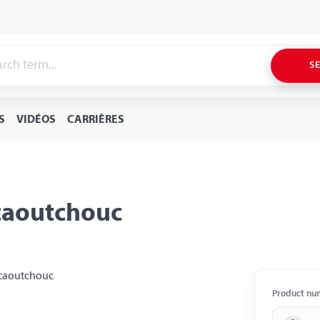
S
S
VIDÉOS
CARRIÈRES
 caoutchouc
Product nu