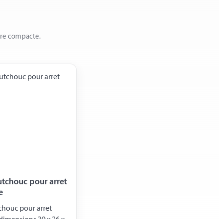
ère compacte.
tchouc pour arret
e
houc pour arret