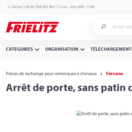
p to main content
Skip to search
Skip to main navigation
Service:
+49 (0) 7056 932 98 0
Lun. - Ven. 8:00 - 17:00
CATEGORIES
ORGANISATION
TÉLÉCHARGEMENT
Pièces de rechange pour remorques à chevaux
Ferrures
Arrêt de porte, sans patin
Skip image gallery