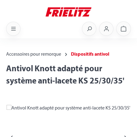
Skip to main content
Shoppi
Accessoires pour remorque
Dispositifs antivol
Antivol Knott adapté pour
système anti-lacete KS 25/30/35'
Skip image gallery