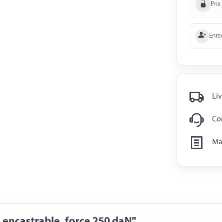
Prix
Enre
Liv
Con
Man
encastrable, force 250 daN"