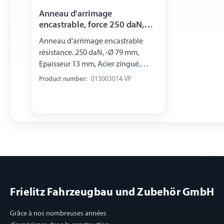
Anneau d'arrimage
encastrable, force 250 daN,
blister
Anneau d'arrimage encastrable
résistance. 250 daN, -Ø 79 mm,
Epaisseur 13 mm, Acier zingué,
emballé sous blister
Product number:
013003014-VP
Frielitz Fahrzeugbau und Zubehör GmbH
Grâce à nos nombreuses années