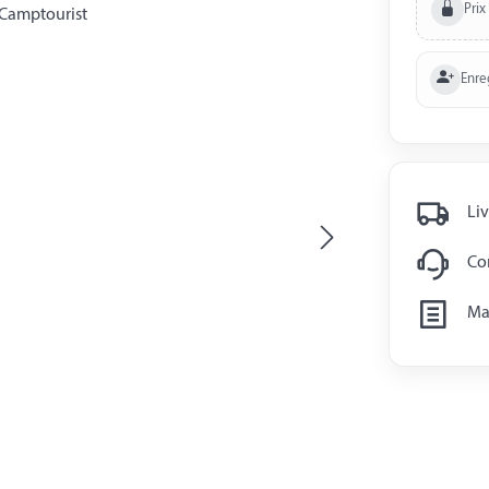
Prix
Enre
Liv
Con
Man