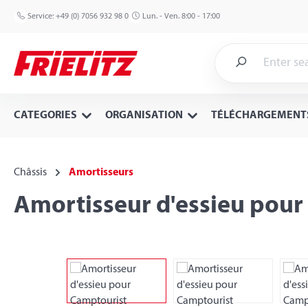
p to main content
Skip to search
Skip to main navigation
Service:
+49 (0) 7056 932 98 0
Lun. - Ven. 8:00 - 17:00
CATEGORIES
ORGANISATION
TÉLÉCHARGEMENT
Châssis
Amortisseurs
Amortisseur d'essieu pour
Skip image gallery