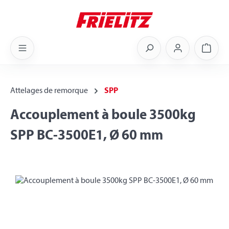
Skip to main content
Shoppi
Attelages de remorque
SPP
Accouplement à boule 3500kg
SPP BC-3500E1, Ø 60 mm
Skip image gallery