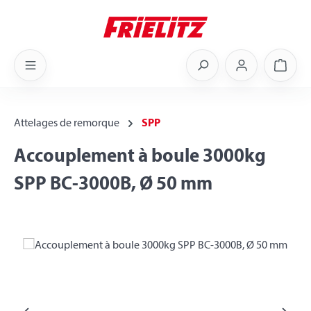
Skip to main content
Shoppi
Attelages de remorque
SPP
Accouplement à boule 3000kg
SPP BC-3000B, Ø 50 mm
Skip image gallery