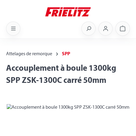
Skip to main content
Shoppi
Attelages de remorque
SPP
Accouplement à boule 1300kg
SPP ZSK-1300C carré 50mm
Skip image gallery