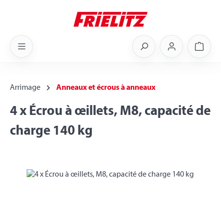
Skip to main content
Shoppi
Arrimage
Anneaux et écrous à anneaux
4 x Écrou à œillets, M8, capacité de
charge 140 kg
Skip image gallery