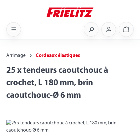
Skip to main content
Shoppi
Arrimage
Cordeaux élastiques
25 x tendeurs caoutchouc à
crochet, L 180 mm, brin
caoutchouc-Ø 6 mm
Skip image gallery