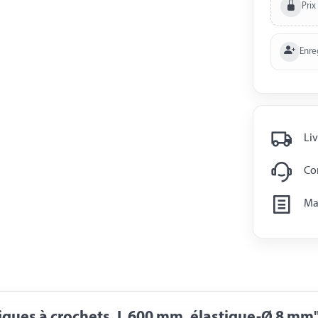
Prix
Enre
Liv
Con
Man
iques à crochets, L 600 mm, élastique-Ø 8 mm