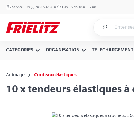
p to main content
Skip to search
Skip to main navigation
Service:
+49 (0) 7056 932 98 0
Lun. - Ven. 8:00 - 17:00
CATEGORIES
ORGANISATION
TÉLÉCHARGEMENT
Arrimage
Cordeaux élastiques
10 x tendeurs élastiques à
Skip image gallery