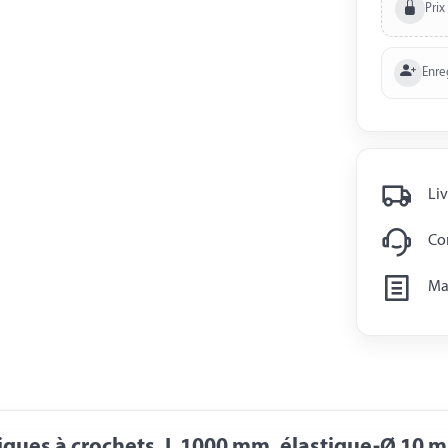
Prix
Enre
Liv
Con
Man
tiques à crochets, L 1000 mm, élastique-Ø 10 