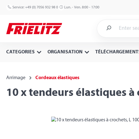
p to main content
Skip to search
Skip to main navigation
Service:
+49 (0) 7056 932 98 0
Lun. - Ven. 8:00 - 17:00
CATEGORIES
ORGANISATION
TÉLÉCHARGEMENT
Arrimage
Cordeaux élastiques
10 x tendeurs élastiques à
Skip image gallery