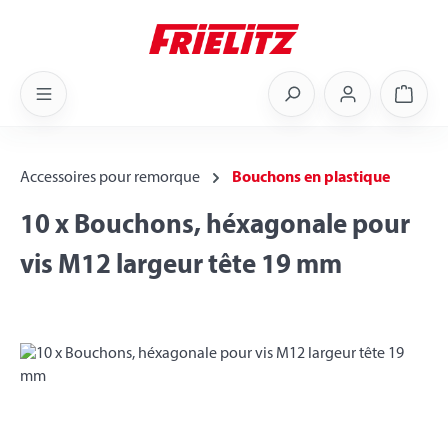
Skip to main content
Shoppi
Accessoires pour remorque
Bouchons en plastique
10 x Bouchons, héxagonale pour
vis M12 largeur tête 19 mm
Skip image gallery